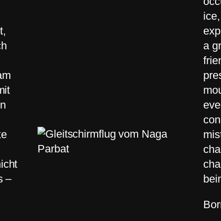
occ
ice
t,
exp
ch
a g
fri
 am
pre
mit
mou
en
eve
con
ke
mis
cha
icht
cha
s –
bei
Bor