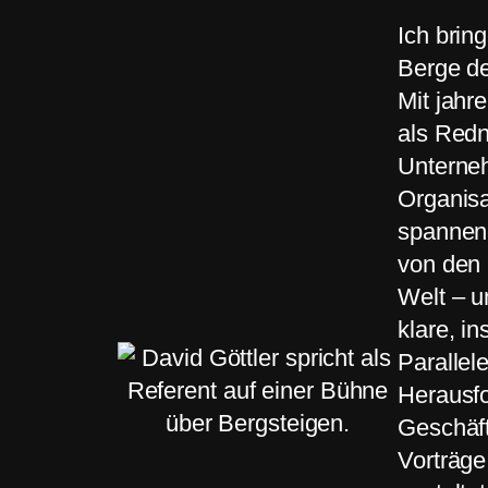
Ich brin
Berge de
Mit jahr
als Redn
Unterne
Organisa
spannen
von den 
Welt – u
klare, in
Parallel
Herausf
Geschäft
Vorträge,