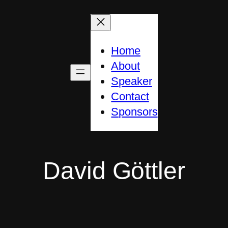
Home
About
Speaker
Contact
Sponsors
David Göttler