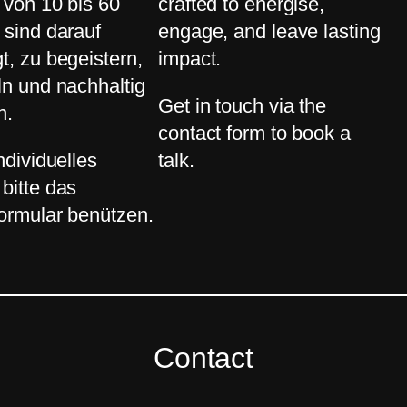
t von 10 bis 60
crafted to energise,
 sind darauf
engage, and leave lasting
t, zu begeistern,
impact.
ln und nachhaltig
Get in touch via the
n.
contact form to book a
ndividuelles
talk.
bitte das
ormular benützen.
Contact