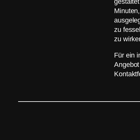
gestalte
Minuten,
ausgeleg
zu fesse
zu wirke
Für ein i
Angebot 
Kontaktf