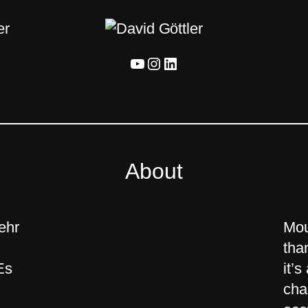
YouTube
Instagram
LinkedIn
About
ehr
Mou
tha
Es
it’s
cha