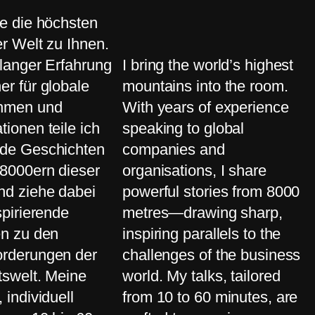
ge die höchsten
r Welt zu Ihnen.
elanger Erfahrung
I bring the world’s highest
er für globale
mountains into the room.
hmen und
With years of experience
tionen teile ich
speaking to global
de Geschichten
companies and
8000ern dieser
organisations, I share
nd ziehe dabei
powerful stories from 8000
spirierende
metres—drawing sharp,
en zu den
inspiring parallels to the
orderungen der
challenges of the business
swelt. Meine
world. My talks, tailored
 individuell
from 10 to 60 minutes, are