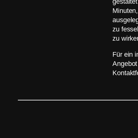
gestalte
Minuten,
ausgeleg
zu fesse
zu wirke
Für ein i
Angebot 
Kontaktf