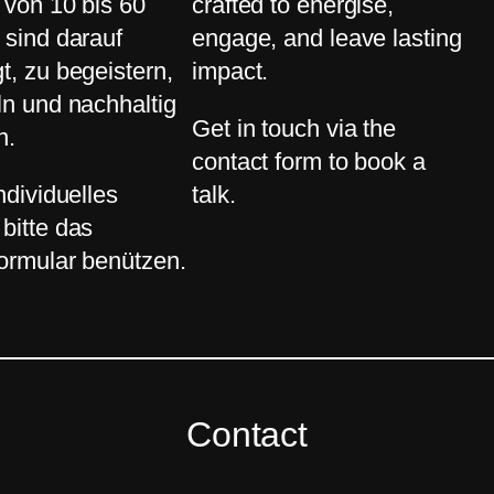
t von 10 bis 60
crafted to energise,
 sind darauf
engage, and leave lasting
t, zu begeistern,
impact.
ln und nachhaltig
Get in touch via the
n.
contact form to book a
ndividuelles
talk.
bitte das
ormular benützen.
Contact