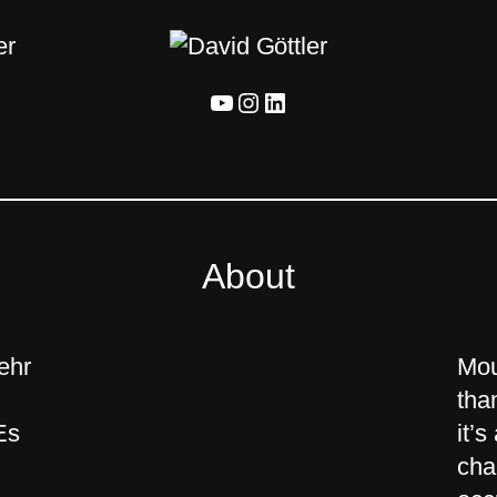
YouTube
Instagram
LinkedIn
About
ehr
Mou
tha
Es
it’s
cha