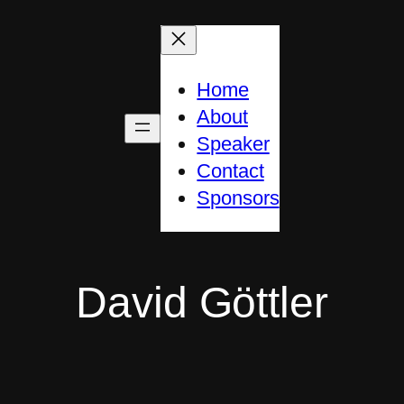
Home
About
Speaker
Contact
Sponsors
David Göttler