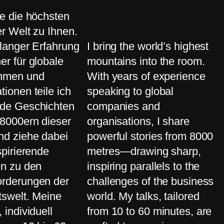
ge die höchsten
r Welt zu Ihnen.
elanger Erfahrung
I bring the world’s highest
er für globale
mountains into the room.
hmen und
With years of experience
tionen teile ich
speaking to global
de Geschichten
companies and
8000ern dieser
organisations, I share
nd ziehe dabei
powerful stories from 8000
spirierende
metres—drawing sharp,
en zu den
inspiring parallels to the
orderungen der
challenges of the business
swelt. Meine
world. My talks, tailored
 individuell
from 10 to 60 minutes, are