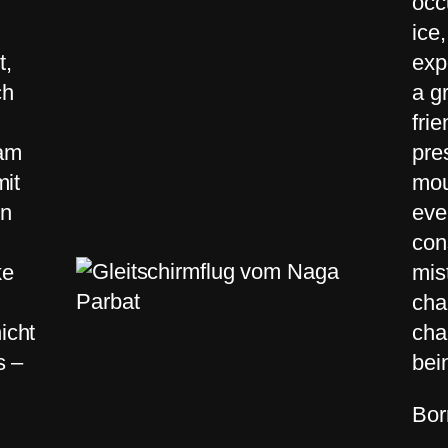
occ
ice
t,
exp
ch
a g
fri
 am
pre
mit
mou
en
eve
con
ke
mis
cha
icht
cha
s –
bei
Bor