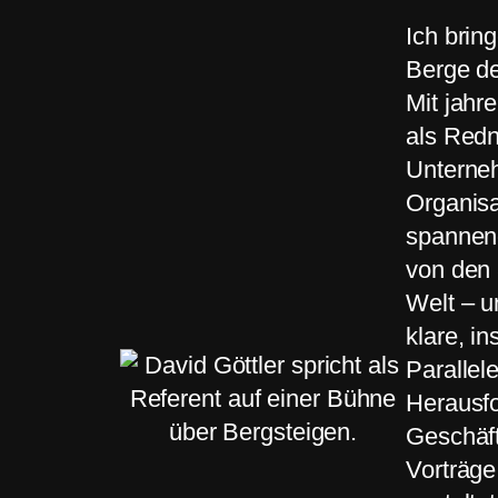
Ich brin
Berge de
Mit jahr
als Redn
Unterne
Organisa
spannen
von den 
Welt – u
klare, in
Parallel
Herausf
Geschäft
Vorträge,