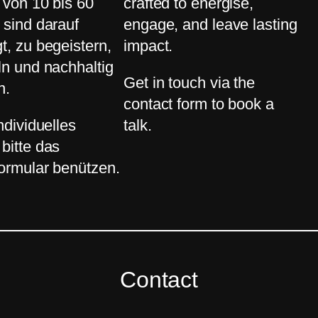
t von 10 bis 60
crafted to energise,
 sind darauf
engage, and leave lasting
t, zu begeistern,
impact.
ln und nachhaltig
Get in touch via the
n.
contact form to book a
ndividuelles
talk.
bitte das
ormular benützen.
Contact