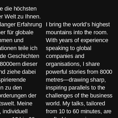
ge die höchsten
r Welt zu Ihnen.
elanger Erfahrung
I bring the world’s highest
er für globale
mountains into the room.
hmen und
With years of experience
tionen teile ich
speaking to global
de Geschichten
companies and
8000ern dieser
organisations, I share
nd ziehe dabei
powerful stories from 8000
spirierende
metres—drawing sharp,
en zu den
inspiring parallels to the
orderungen der
challenges of the business
swelt. Meine
world. My talks, tailored
 individuell
from 10 to 60 minutes, are