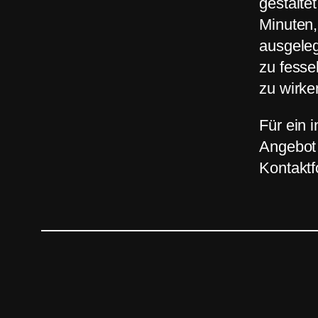
gestalte
Minuten,
ausgeleg
zu fesse
zu wirke
Für ein i
Angebot 
Kontaktf