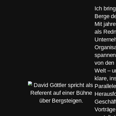
Ich brin
Berge de
Mit jahr
als Redn
Unterne
Organisa
spannen
von den 
Welt – u
klare, in
Parallel
Herausf
Geschäft
Vorträge,