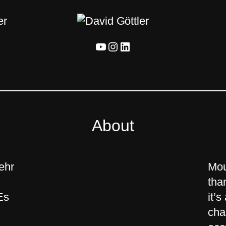
YouTube
Instagram
LinkedIn
About
ehr
Mou
tha
Es
it’s
cha