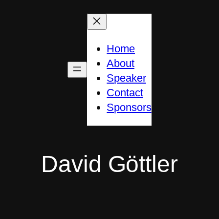
Home
About
Speaker
Contact
Sponsors
David Göttler