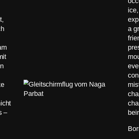
occ
ice
t,
exp
ch
a g
fri
 am
pre
mit
mou
en
eve
con
ke
mis
cha
icht
cha
s –
bei
Bor